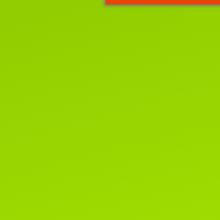
"
ВЕСНА
И
МОТЯ
"
2-3 апреля, лицензия WCF
#221022 EUROPE CONTINENT
SHOW- ER-120
Читать далее...
22 июня 2021г.
Новости WCF.
Список систем, родословные
которых не смогут быть приняты
клубах WCF.
Читать далее...
1 марта 2020г.
Поздравляем всех-всех с пер
днем весны и днем кошек!!!