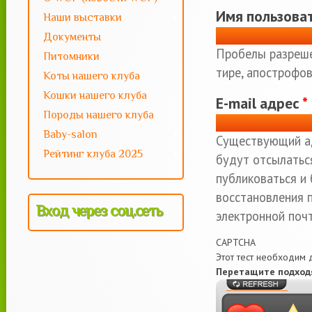
Имя пользова
Наши выставки
Документы
Пробелы разреше
Питомники
тире, апострофов
Коты нашего клуба
Кошки нашего клуба
E-mail адрес
*
Породы нашего клуба
Baby-salon
Существующий ад
Рейтинг клуба 2025
будут отсылаться
публиковаться и
восстановления 
Вход через соц.сеть
электронной почт
CAPTCHA
Этот тест необходим д
Перетащите подходя