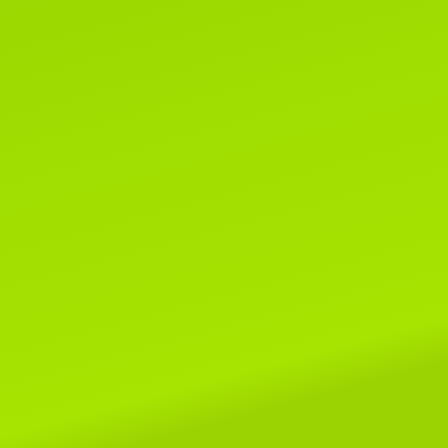
Читать далее...
8 мая 2019г.
Поздраляем Елену Сомову и ее
очаровательных малышей Alex
SeLenSon и Armavir SeLenSon!
этой выставке им покорились ри
шоу и Бесты, копилочки
пополнились отличными оценкам
Читать далее...