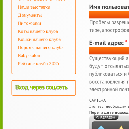
Имя пользова
Наши выставки
Документы
Пробелы разреше
Питомники
тире, апострофов
Коты нашего клуба
Кошки нашего клуба
E-mail адрес
*
Породы нашего клуба
Baby-salon
Существующий ад
Рейтинг клуба 2025
будут отсылаться
публиковаться и
восстановления 
Вход через соц.сеть
электронной почт
CAPTCHA
Этот тест необходим д
Перетащите подходя