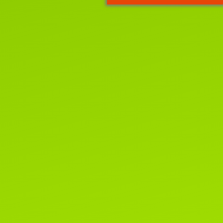
"
ВЕСНА
И
МОТЯ
"
2-3 апреля, лицензия WCF
#221022 EUROPE CONTINENT
SHOW- ER-120
Читать далее...
22 июня 2021г.
Новости WCF.
Список систем, родословные
которых не смогут быть приняты
клубах WCF.
Читать далее...
1 марта 2020г.
Поздравляем всех-всех с пер
днем весны и днем кошек!!!