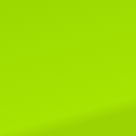
Читать далее...
8 мая 2019г.
Поздраляем Елену Сомову и ее
очаровательных малышей Alex
SeLenSon и Armavir SeLenSon!
этой выставке им покорились ри
шоу и Бесты, копилочки
пополнились отличными оценкам
Читать далее...