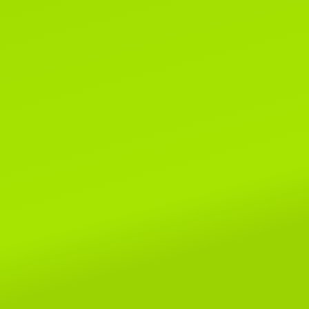
SHOW- ER-120
Читать далее...
22 июня 2021г.
Новости WCF.
Список систем, родословные
которых не смогут быть приняты
клубах WCF.
Читать далее...
1 марта 2020г.
Поздравляем всех-всех с пер
днем весны и днем кошек!!!
Читать далее...
8 мая 2019г.
Поздраляем Елену Сомову и ее