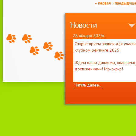
Страницы
« первая
‹ предыдущ
Новости
28 января 2025г.
Открыт прием заявок для участи
клубном рейтинге 2025!
Ждем ваши дипломы, хвастаемс
достижениями! Мр-р-р-р!
Читать далее...
11 декабря 2021г.
Приглашаем на выставку кошек
"
ВЕСНА
И
МОТЯ
"
2-3 апреля, лицензия WCF
#221022 EUROPE CONTINENT