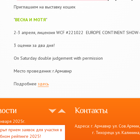
Приглашаем на выставку кошек
"
ВЕСНА
И
МОТЯ
"
2-3 апреля, лицензия WCF #221022 EUROPE CONTINENT SHOW-
3 оценки за два дня!
On Saturday double judgement with permission
Место проведения: г.Армавир
Подробнее
здесь
вости
Контакты
января 2025г.
Адреса: г. Армавир ул. Сов.Армии
рыт прием заявок для участия в
г. Тихорецк ул. Калинина,
убном рейтинге 2025!