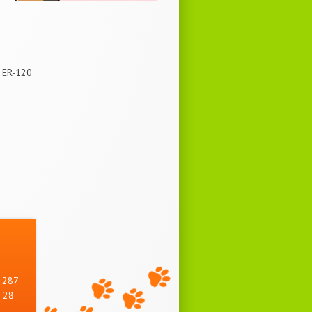
 ER-120
, 287
 28