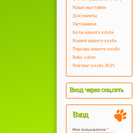
Наши выставки
Документы
Питомники
Коты нашего клуба
Кошки нашего клуба
Породы нашего клуба
Baby-salon
Рейтинг клуба 2025
Вход через соц.сеть
Вход
Имя пользователя
*