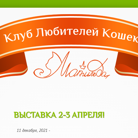
Перейти к
основному
содержанию
ВЫСТАВКА 2-3 АПРЕЛЯ!
ВЫСТАВКА 2-3 АПРЕЛЯ!
11 декабря, 2021 -
21:46
--
motya