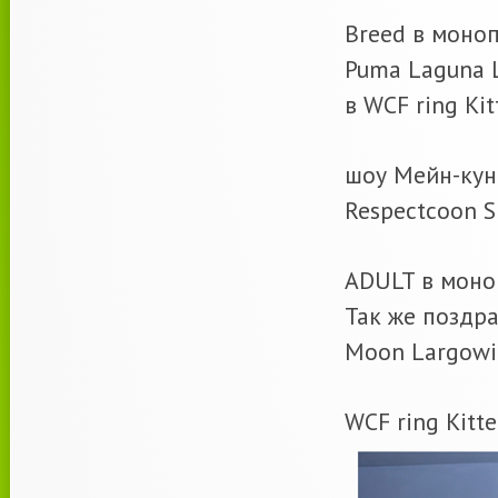
Breed в моно
Puma Laguna L
в WCF ring Ki
шоу Мейн-ку
Respectcoon S
ADULT в моно
Так же поздра
Moon Largowin
WCF ring Kitt