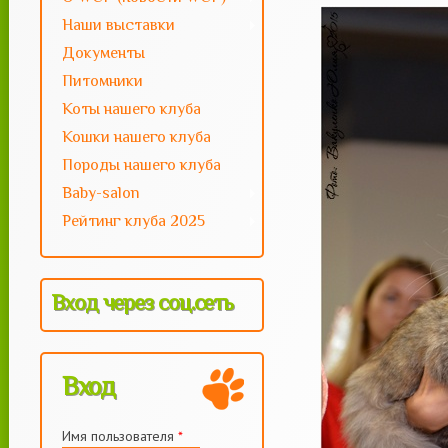
23:31
--
motya
Наши выставки
Документы
Питомники
Коты нашего клуба
Кошки нашего клуба
Породы нашего клуба
Baby-salon
Рейтинг клуба 2025
Вход через соц.сеть
Вход
Имя пользователя
*