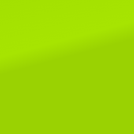
Новости WCF.
Список систем, родословные
которых не смогут быть приняты
клубах WCF.
Читать далее...
1 марта 2020г.
Поздравляем всех-всех с пер
днем весны и днем кошек!!!
Читать далее...
8 мая 2019г.
Поздраляем Елену Сомову и ее
очаровательных малышей Alex
SeLenSon и Armavir SeLenSon!
этой выставке им покорились ри