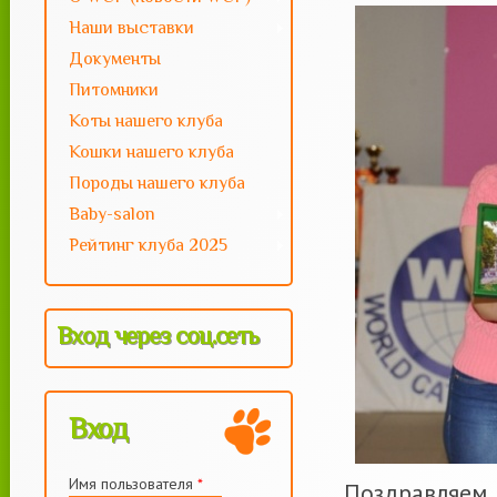
motya
Наши выставки
Документы
Питомники
Коты нашего клуба
Кошки нашего клуба
Породы нашего клуба
Baby-salon
Рейтинг клуба 2025
Вход через соц.сеть
Вход
Имя пользователя
*
Поздравляем 