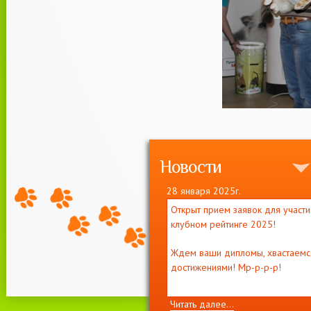
Новости
28 января 2025г.
Открыт прием заявок для участи
клубном рейтинге 2025!
Ждем ваши дипломы, хвастаемс
достижениями! Мр-р-р-р!
Читать далее...