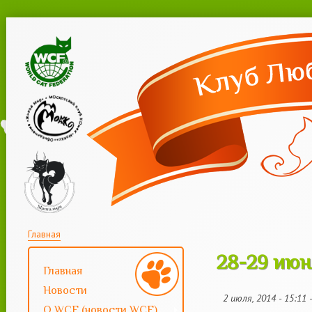
Пер
ос
со
Вы здесь
Главная
28-29 июня
28-29 июн
Главная
Новости
2 июля, 2014 - 15:11
-
О WCF (новости WCF)