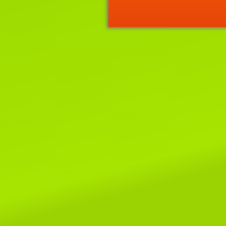
11 декабря 2021г.
Приглашаем на выставку кошек
"
ВЕСНА
И
МОТЯ
"
2-3 апреля, лицензия WCF
#221022 EUROPE CONTINENT
SHOW- ER-120
Читать далее...
22 июня 2021г.
Новости WCF.
Список систем, родословные
которых не смогут быть приняты
клубах WCF.
Читать далее...
1 марта 2020г.
Поздравляем всех-всех с пер
днем весны и днем кошек!!!