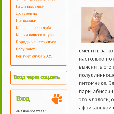
Наши выставки
Документы
Питомники
Коты нашего клуба
Кошки нашего клуба
Породы нашего клуба
Baby-salon
сменить за ко
Рейтинг клуба 2025
настолько пот
выяснить его
полудлинноше
Вход через соц.сеть
питомнике. Э
пары абиссин
Вход
это удалось, 
африканской 
Имя пользователя
*