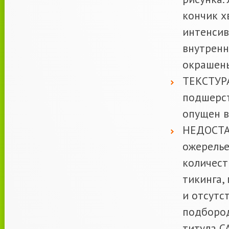
кончик х
интенсив
внутренн
окрашены
ТЕКСТУРА
подшерст
опущен в
НЕДОСТАТ
ожерелье
количест
тикинга,
и отсутс
подбород
титула С