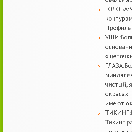
ГОЛОВА:У
контурам
Профиль 
УШИ:Боль
основани
«щеточки
ГЛАЗА:Бо
миндалев
чистый, 
окрасах 
имеют ок
ТИКИНГ:Н
Тикинг р
рисунка.