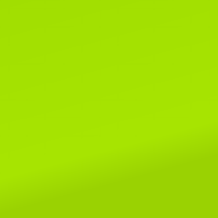
2-3 апреля, лицензия WCF
#221022 EUROPE CONTINENT
SHOW- ER-120
Читать далее...
22 июня 2021г.
Новости WCF.
Список систем, родословные
которых не смогут быть приняты
клубах WCF.
Читать далее...
1 марта 2020г.
Поздравляем всех-всех с пер
днем весны и днем кошек!!!